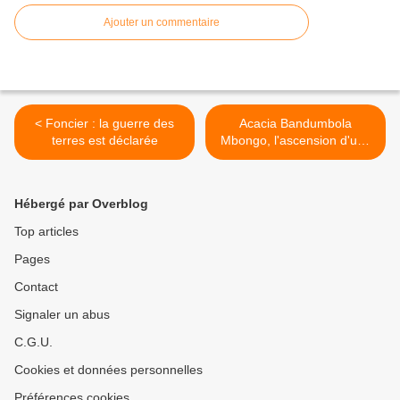
Ajouter un commentaire
< Foncier : la guerre des
Acacia Bandumbola
terres est déclarée
Mbongo, l'ascension d'une
figure d'influence au cœur
des enjeux énergétiques
africains >
Hébergé par Overblog
Top articles
Pages
Contact
Signaler un abus
C.G.U.
Cookies et données personnelles
Préférences cookies