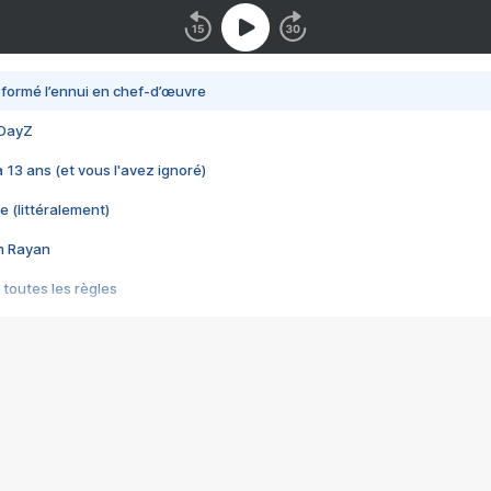
nsformé l’ennui en chef-d’œuvre
 DayZ
 a 13 ans (et vous l'avez ignoré)
e (littéralement)
im Rayan
 toutes les règles
s les jeux vidéo
us choquant de Rockstar ? - Le scandale BULLY
e plus moche de Steam
du RÊVE tourne au CAUCHEMAR
pendant 8 heures