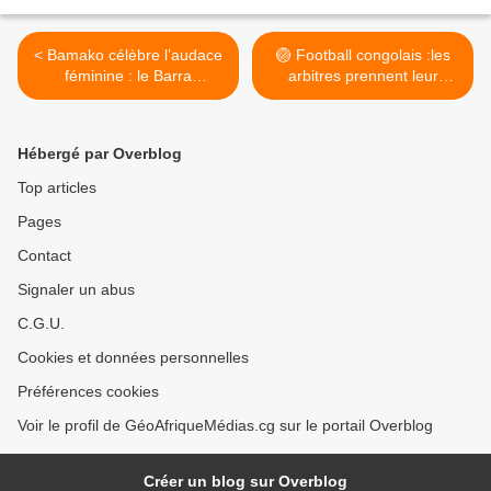
< Bamako célèbre l’audace
🏐 Football congolais :les
féminine : le Barra
arbitres prennent leur
Challenge Women Impact
destin en main et créent
Day s’annonce comme le
leur propre association
grand rendez-vous de
nationale >
Hébergé par Overblog
l’entrepreneuriat au Sahel
Top articles
Pages
Contact
Signaler un abus
C.G.U.
Cookies et données personnelles
Préférences cookies
Voir le profil de GéoAfriqueMédias.cg sur le portail Overblog
Créer un blog sur Overblog