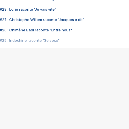
28 : Lorie raconte "Je vais vite"
#27 : Christophe Willem raconte "Jacques a dit"
#26 : Chimène Badi raconte "Entre nous"
#25 : Indochine raconte "3e sexe"
#24 : Zaho raconte "C'est chelou"
#23 : Patrick Bruel raconte "Au café des délices"
#22 : Kyo raconte "Le chemin"
#21 : Nolwenn Leroy raconte "Cassé"
#20 : Patrick Hernandez raconte "Born to be alive"
#19 : Lorie raconte "Près de moi"
#18 : Michael Jones raconte "A nos actes manqués" (avec Jean-Jacque
#17 : Khaled raconte "Aïcha"