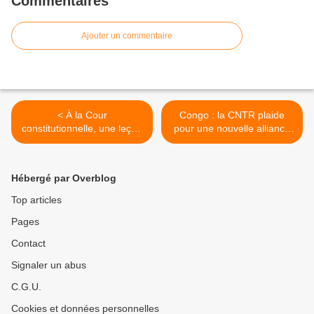
Commentaires
Ajouter un commentaire
< À la Cour
Congo : la CNTR plaide
constitutionnelle, une leçon
pour une nouvelle alliance
vivante de République pour
en faveur de la
les futurs juristes congolais
transparence budgétaire >
Hébergé par Overblog
Top articles
Pages
Contact
Signaler un abus
C.G.U.
Cookies et données personnelles