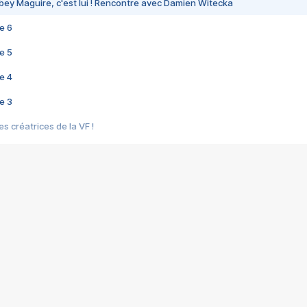
bey Maguire, c'est lui ! Rencontre avec Damien Witecka
e 6
e 5
e 4
e 3
s créatrices de la VF !
e 2
e 1
e Mektoub My Love arrive enfin ! Rencontre avec Shaïn Boumedine et Sal
i : après Toni en famille
elle réalise le bouleversant Dites lui que je l'aime
ais ! Rencontre autour de Vie privée de Rebecca Zlotowski
 de Marguerite, Grave... Rencontre avec Ella Rumpf