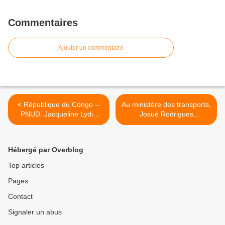
Commentaires
Ajouter un commentaire
< République du Congo --
Au ministère des transports,
PNUD: Jacqueline Lydia
Josué Rodrigues
Mikolo ouvre le chantier
Ngouoniba ouvre le
stratégique du partenariat
chantier du dialogue social
2027-2031
>
Hébergé par Overblog
Top articles
Pages
Contact
Signaler un abus