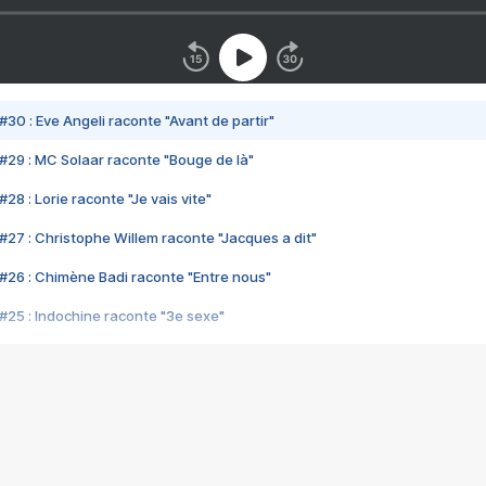
#30 : Eve Angeli raconte "Avant de partir"
#29 : MC Solaar raconte "Bouge de là"
28 : Lorie raconte "Je vais vite"
#27 : Christophe Willem raconte "Jacques a dit"
#26 : Chimène Badi raconte "Entre nous"
#25 : Indochine raconte "3e sexe"
#24 : Zaho raconte "C'est chelou"
#23 : Patrick Bruel raconte "Au café des délices"
#22 : Kyo raconte "Le chemin"
#21 : Nolwenn Leroy raconte "Cassé"