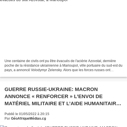
Une centaine de civils ont pu être évacués de l'aciérie Azovstal, dernière
poche de la résistance ukrainienne à Marioupol, ville portuaire du sud-est du
pays, a annoncé Volodymyr Zelensky. Alors que les forces russes ont
maintenu samedi 30 avril leur...
GUERRE RUSSIE-UKRAINE: MACRON
ANNONCE « RENFORCER » L’ENVOI DE
MATÉRIEL MILITAIRE ET L’AIDE HUMANITAIRE
À L’UKRAINE.
Publié le 01/05/2022 à 20:15
Par
GéoAfriqueMédias.cg