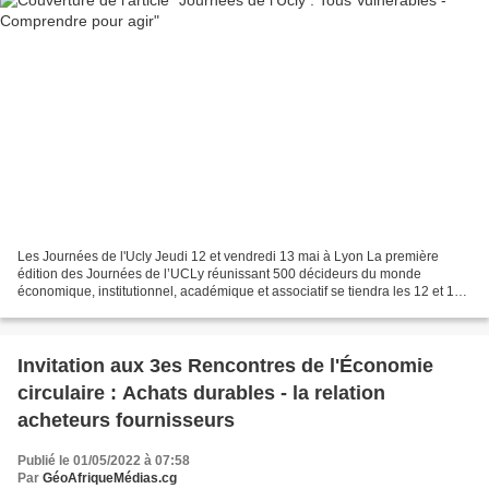
Les Journées de l'Ucly Jeudi 12 et vendredi 13 mai à Lyon La première
édition des Journées de l’UCLy réunissant 500 décideurs du monde
économique, institutionnel, académique et associatif se tiendra les 12 et 13
mai 2022 à Lyon autour du thème « Tous...
Invitation aux 3es Rencontres de l'Économie
circulaire : Achats durables - la relation
acheteurs fournisseurs
Publié le 01/05/2022 à 07:58
Par
GéoAfriqueMédias.cg