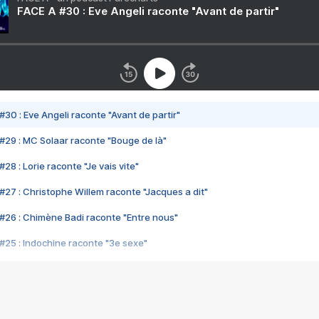
FACE A #30 : Eve Angeli raconte "Avant de partir"
#30 : Eve Angeli raconte "Avant de partir"
#29 : MC Solaar raconte "Bouge de là"
28 : Lorie raconte "Je vais vite"
#27 : Christophe Willem raconte "Jacques a dit"
#26 : Chimène Badi raconte "Entre nous"
#25 : Indochine raconte "3e sexe"
#24 : Zaho raconte "C'est chelou"
#23 : Patrick Bruel raconte "Au café des délices"