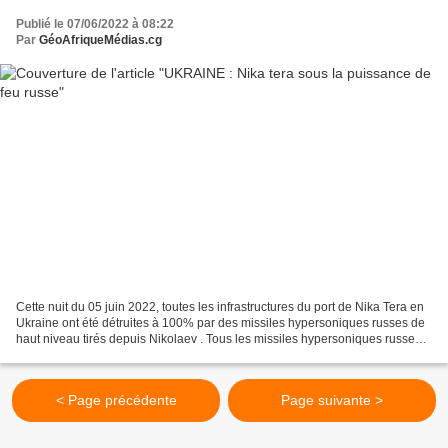
Publié le 07/06/2022 à 08:22
Par
GéoAfriqueMédias.cg
Cette nuit du 05 juin 2022, toutes les infrastructures du port de Nika Tera en
Ukraine ont été détruites à 100% par des missiles hypersoniques russes de
haut niveau tirés depuis Nikolaev . Tous les missiles hypersoniques russes
ont atteintes leurs cibles,...
< Page précédente
Page suivante >