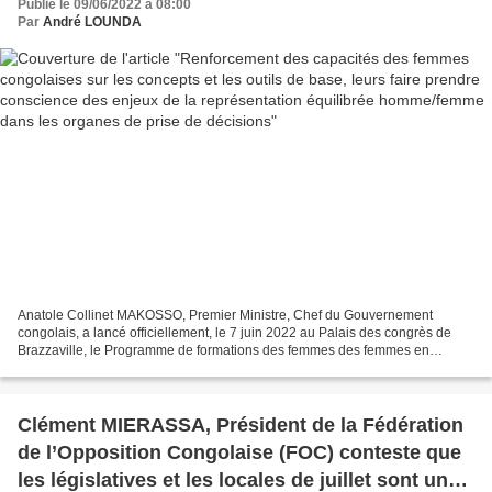
Publié le 09/06/2022 à 08:00
dans les organes de prise de décisions
Par
André LOUNDA
Anatole Collinet MAKOSSO, Premier Ministre, Chef du Gouvernement
congolais, a lancé officiellement, le 7 juin 2022 au Palais des congrès de
Brazzaville, le Programme de formations des femmes des femmes en
politique en République du Congo. Organisé par...
Clément MIERASSA, Président de la Fédération
de l’Opposition Congolaise (FOC) conteste que
les législatives et les locales de juillet sont un