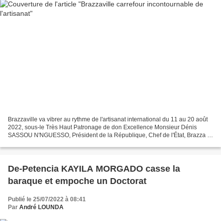
Brazzaville va vibrer au rythme de l'artisanat international du 11 au 20 août
2022, sous-le Très Haut Patronage de don Excellence Monsieur Dénis
SASSOU N'NGUESSO, Président de la République, Chef de l'État, Brazza la
capitale verte abrite la 1ère édition...
De-Petencia KAYILA MORGADO casse la
baraque et empoche un Doctorat
Publié le 25/07/2022 à 08:41
Par
André LOUNDA