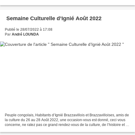
métiers de la bureautique et de l’infographie....
Semaine Culturelle d’Ignié Août 2022
Publié le 28/07/2022 à 17:08
Par
André LOUNDA
Peuple congolais, Habitants d’Ignié Brazzavillois et Brazzavilloises, amis de
la culture du 26 au 28 Août 2022, une occasion-vous est donné, ceci vous
concerne, ne ratez pas ce grand rendez-vous de la culture, de l’histoire et de
l’ambiance Téké à savoir...