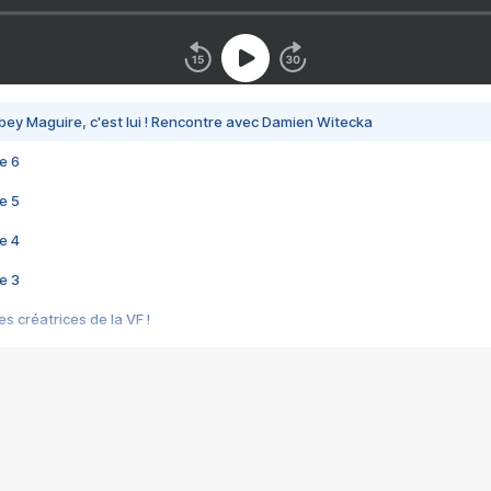
bey Maguire, c'est lui ! Rencontre avec Damien Witecka
e 6
e 5
e 4
e 3
s créatrices de la VF !
e 2
e 1
e Mektoub My Love arrive enfin ! Rencontre avec Shaïn Boumedine et Sal
i : après Toni en famille