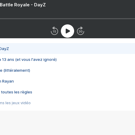
 Battle Royale - DayZ
 DayZ
 a 13 ans (et vous l'avez ignoré)
e (littéralement)
im Rayan
 toutes les règles
s les jeux vidéo
us choquant de Rockstar ? - Le scandale BULLY
e plus moche de Steam