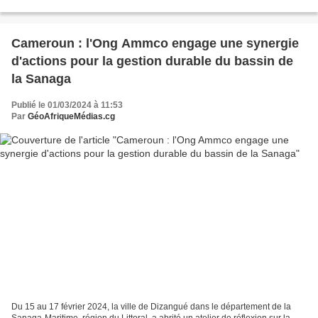
Monsieur Léon Juste IBOMBO, Ministre des...
Cameroun : l'Ong Ammco engage une synergie
d'actions pour la gestion durable du bassin de
la Sanaga
Publié le 01/03/2024 à 11:53
Par
GéoAfriqueMédias.cg
Du 15 au 17 février 2024, la ville de Dizangué dans le département de la
Sanaga-Maritime, région du Littoral, a abrité un atelier de réflexion sur la