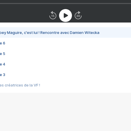
bey Maguire, c'est lui ! Rencontre avec Damien Witecka
e 6
e 5
e 4
e 3
s créatrices de la VF !
e 2
e 1
e Mektoub My Love arrive enfin ! Rencontre avec Shaïn Boumedine et Sal
i : après Toni en famille