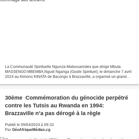
La Communauté Spirituelle Ngunza-Matsouanistes que dirige Mbuta
MASSENGO MBEMBA,Ngudi Nganga (Guide Spirituel), le dimanche 7 avril
2024 au Kimono KINATA de Bacongo à Brazzaville, a organisé un grand
culte en mémoire des anciens qui ont persévéré dans...
30ème Commémoration du génocide perpétré
contre les Tutsis au Rwanda en 1994:
Brazzaville n’a pas dérogé à la règle
Publié le 09/04/2024 à 09:32
Par
GéoAfriqueMédias.cg