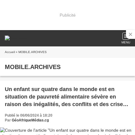
Publicité
MENU
Accueil
» MOBILE.ARCHIVES
MOBILE.ARCHIVES
Un enfant sur quatre dans le monde est en
situation de pauvreté alimentaire sévère en
raison des inégalités, des conflits et des crises
climatiques – UNICEF Le risque de souffrir
Publié le 06/06/2024 à 18:20
d’une forme potentiellement mortelle de
Par
GéoAfriqueMédias.cg
malnutrition est jusqu’à 50 % supérieur chez les
enfants concernés, selon les constatations