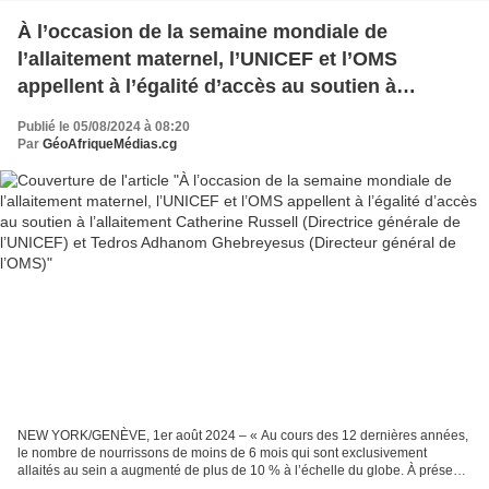
À l’occasion de la semaine mondiale de
l’allaitement maternel, l’UNICEF et l’OMS
appellent à l’égalité d’accès au soutien à
l’allaitement Catherine Russell (Directrice
Publié le 05/08/2024 à 08:20
générale de l’UNICEF) et Tedros Adhanom
Par
GéoAfriqueMédias.cg
Ghebreyesus (Directeur général de l’OMS)
NEW YORK/GENÈVE, 1er août 2024 – « Au cours des 12 dernières années,
le nombre de nourrissons de moins de 6 mois qui sont exclusivement
allaités au sein a augmenté de plus de 10 % à l’échelle du globe. À présent,
48 % des nourrissons dans le monde bénéficient...