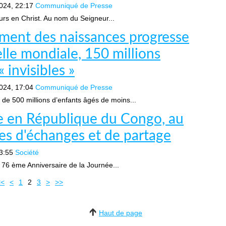
024, 22:17
Communiqué de Presse
œurs en Christ. Au nom du Seigneur...
rement des naissances progresse
elle mondiale, 150 millions
 invisibles »
024, 17:04
Communiqué de Presse
 500 millions d’enfants âgés de moins...
e en République du Congo, au
s d'échanges et de partage
3:55
Société
u 76 ème Anniversaire de la Journée...
<<
<
1
2
3
>
>>
Haut de page