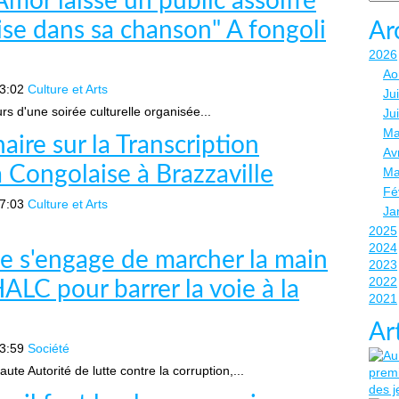
or laisse un public assoiffé
se dans sa chanson" A fongoli
Ar
2026
Ao
3:02
Culture et Arts
Jui
rs d'une soirée culturelle organisée...
Ju
Ma
ire sur la Transcription
Avr
 Congolaise à Brazzaville
Ma
Fé
7:03
Culture et Arts
Ja
2025
2024
se s'engage de marcher la main
2023
2022
ALC pour barrer la voie à la
2021
Ar
3:59
Société
ute Autorité de lutte contre la corruption,...