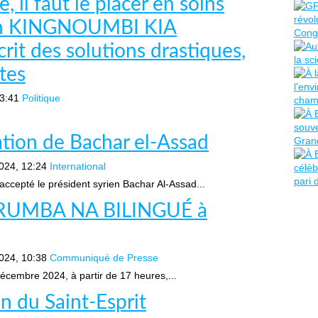
, il faut le placer en soins
seph KINGNOUMBI KIA
t des solutions drastiques,
tes
3:41
Politique
uation de Bachar el-Assad
024, 12:24
International
 accepté le président syrien Bachar Al-Assad...
e RUMBA NA BILINGUÉ à
024, 10:38
Communiqué de Presse
cembre 2024, à partir de 17 heures,...
n du Saint-Esprit