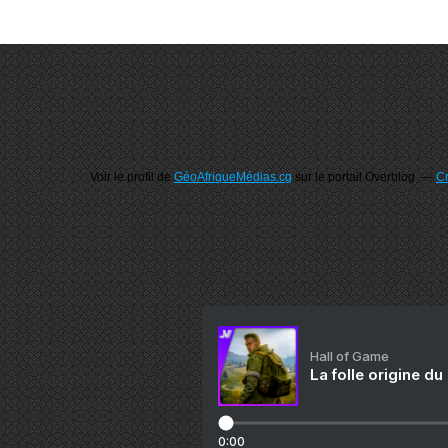
Voir le profil de
GéoAfriqueMédias.cg
sur le portail Overblog
Cr
Hall of Game
La folle origine du
0:00