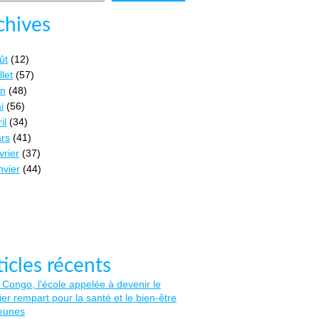
chives
ût
(12)
llet
(57)
in
(48)
i
(56)
il
(34)
rs
(41)
vrier
(37)
nvier
(44)
ticles récents