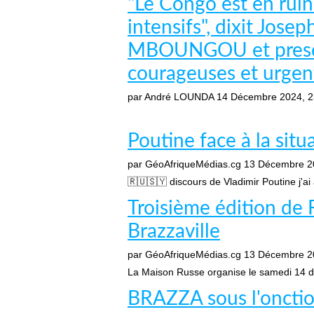
"Le Congo est en ruine
intensifs", dixit Jo
MBOUNGOU et prescri
courageuses et urgen
par André LOUNDA
14 Décembre 2024, 2
Poutine face à la sit
par GéoAfriqueMédias.cg
13 Décembre 2
🇷🇺🇸🇾 discours de Vladimir Poutine j'ai
Troisième édition d
Brazzaville
par GéoAfriqueMédias.cg
13 Décembre 2
La Maison Russe organise le samedi 14 dé
BRAZZA sous l'onctio