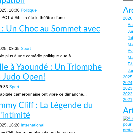
ipation
Ar
025, 10:30
Politique
CT à Sibiti a été le théâtre d’une...
2026
Ao
s : Un Choc au Sommet avec
Jui
Ju
Ma
025, 09:35
Sport
Avr
e plus à une comédie politique que à...
Ma
Fé
ille à Yaoundé : Un Triomphe
Ja
ca Judo Open!
2025
2024
9:33
Sport
2023
2022
pitale camerounaise ont vibré ce dimanche...
2021
mmy Cliff : La Légende du
Ar
'intimité
025, 16:20
International
y Cliff, figure emblématique du reggae...