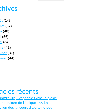
chives
ût
(14)
llet
(57)
in
(48)
i
(56)
il
(34)
rs
(41)
vrier
(37)
nvier
(44)
ticles récents