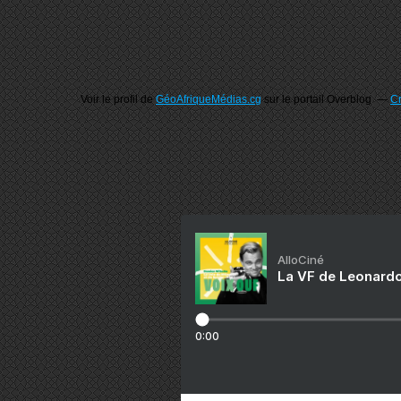
Voir le profil de
GéoAfriqueMédias.cg
sur le portail Overblog
Cr
AlloCiné
La VF de Leonardo
0:00