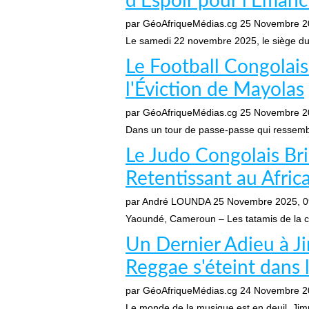
d’Espoir pour l’Emanc
par GéoAfriqueMédias.cg
25 Novembre 2
Le samedi 22 novembre 2025, le siège du P
Le Football Congolai
l'Éviction de Mayolas
par GéoAfriqueMédias.cg
25 Novembre 2
Dans un tour de passe-passe qui ressembl
Le Judo Congolais Br
Retentissant au Afri
par André LOUNDA
25 Novembre 2025, 0
Yaoundé, Cameroun – Les tatamis de la ca
Un Dernier Adieu à Ji
Reggae s'éteint dans l
par GéoAfriqueMédias.cg
24 Novembre 2
Le monde de la musique est en deuil. Jimm