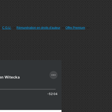
C.G.U.
Rémunération en droits d'auteur
Offre Premium
ien Witecka
-52:04