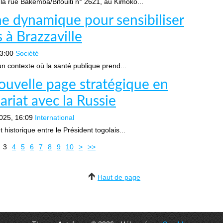
a rue Bakemba/Bifouiti n° 2621, au Kimoko...
he dynamique pour sensibiliser
 à Brazzaville
3:00
Société
n contexte où la santé publique prend...
ouvelle page stratégique en
ariat avec la Russie
025, 16:09
International
torique entre le Président togolais...
3
4
5
6
7
8
9
10
>
>>
Haut de page