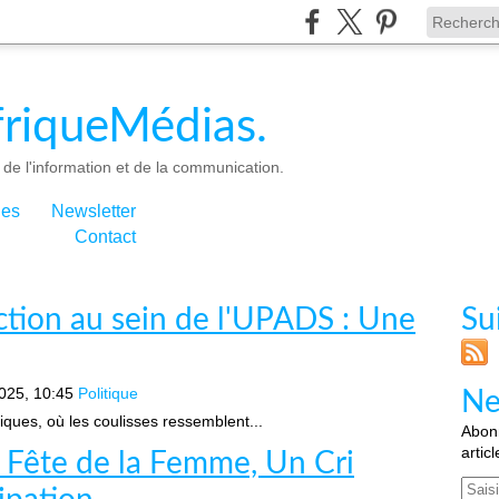
riqueMédias.
de l'information et de la communication.
ies
Newsletter
Contact
ction au sein de l'UPADS : Une
Su
025, 10:45
Politique
Ne
iques, où les coulisses ressemblent...
Abonn
artic
Fête de la Femme, Un Cri
Email