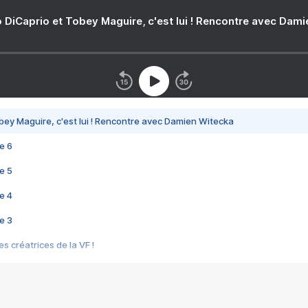
 DiCaprio et Tobey Maguire, c'est lui ! Rencontre avec Dam
bey Maguire, c'est lui ! Rencontre avec Damien Witecka
e 6
e 5
e 4
e 3
s créatrices de la VF !
e 2
e 1