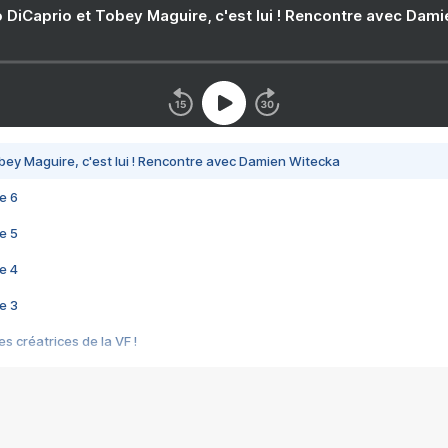
 DiCaprio et Tobey Maguire, c'est lui ! Rencontre avec Dam
bey Maguire, c'est lui ! Rencontre avec Damien Witecka
e 6
e 5
e 4
e 3
s créatrices de la VF !
e 2
e 1