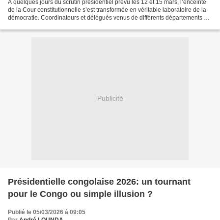
À quelques jours du scrutin présidentiel prévu les 12 et 15 mars, l’enceinte
de la Cour constitutionnelle s’est transformée en véritable laboratoire de la
démocratie. Coordinateurs et délégués venus de différents départements du
pays ont pris part à un...
Publicité
Présidentielle congolaise 2026: un tournant
pour le Congo ou simple illusion ?
Publié le 05/03/2026 à 09:05
Par
André LOUNDA