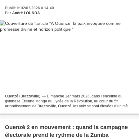
Publié le 02/03/2026 à 14:40
Par
André LOUNDA
Ouenzé (Brazzaville). — Dimanche 1er mars 2026, dans l’enceinte du
gymnase Étienne Monga du Lycée de la Révolution, au cœur du 5ᵉ
arrondissement de Brazzaville, Ouenzé, les voix se sont élevées d’un même
élan. Chrétiennes, musulmanes, kimbanguistes, salutistes,...
Ouenzé 2 en mouvement : quand la campagne
électorale prend le rythme de la Zumba