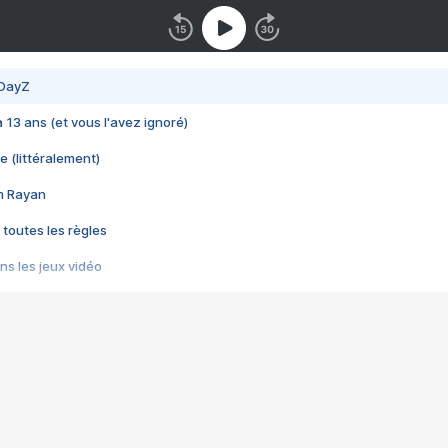
 DayZ
 a 13 ans (et vous l'avez ignoré)
e (littéralement)
im Rayan
 toutes les règles
s les jeux vidéo
us choquant de Rockstar ? - Le scandale BULLY
e plus moche de Steam
du RÊVE tourne au CAUCHEMAR
pendant 8 heures
it… à tort