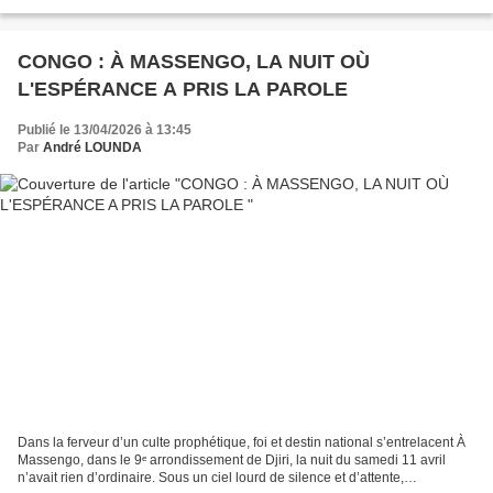
rassurer lui-même, à conjurer ses propres...
CONGO : À MASSENGO, LA NUIT OÙ
L'ESPÉRANCE A PRIS LA PAROLE
Publié le 13/04/2026 à 13:45
Par
André LOUNDA
Dans la ferveur d’un culte prophétique, foi et destin national s’entrelacent À
Massengo, dans le 9ᵉ arrondissement de Djiri, la nuit du samedi 11 avril
n’avait rien d’ordinaire. Sous un ciel lourd de silence et d’attente,