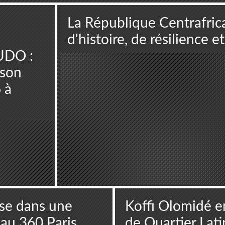
La République Centrafrica
d'histoire, de résilience e
UDO :
ison
 à
se dans une
Koffi Olomidé e
au 360 Paris
de Quartier Lati