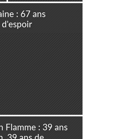
pour une
cérémonie
ine : 67 ans
empreinte de
t d'espoir
dignité et de
fraternité
n Flamme : 39 ans
n, 39 ans de