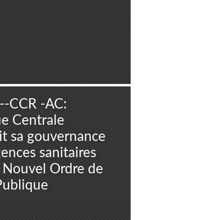
--CCR -AC:
ue Centrale
it sa gouvernance
ences sanitaires
e Nouvel Ordre de
Publique