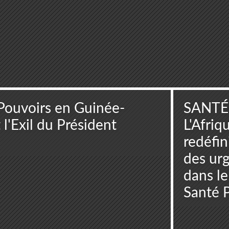
Pouvoirs en Guinée-
SANTÉ
t l'Exil du Président
L'Afriq
redéfin
des urg
dans l
Santé 