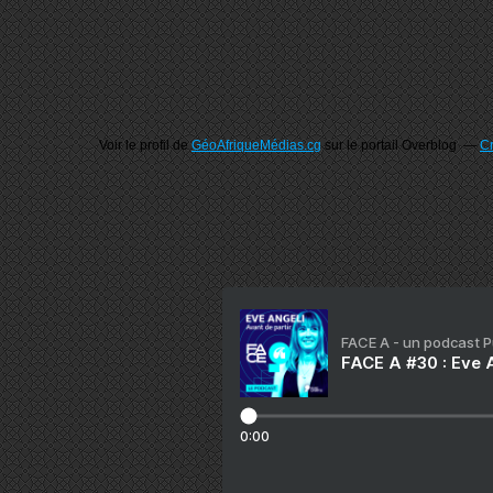
Voir le profil de
GéoAfriqueMédias.cg
sur le portail Overblog
Cr
FACE A - un podcast 
FACE A #30 : Eve A
0:00