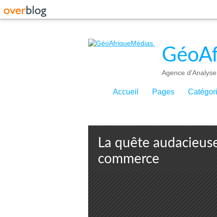
GéoAf
Agence d'Analyse 
Accueil
Pages
Catégor
La quête audacieuse
commerce