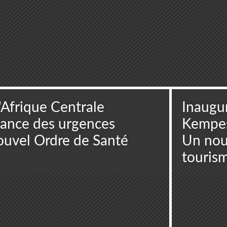
Afrique Centrale
Inaugur
nance des urgences
Kempesk
Nouvel Ordre de Santé
Un nou
touris