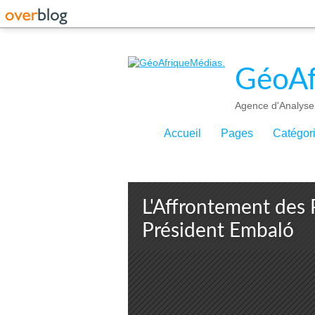
GéoAf
Agence d'Analyse 
Accueil
Pages
Catégor
L'Affrontement des P
Président Embaló