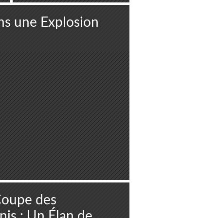
ns une Explosion
 Coupe des
nis : Un Élan de