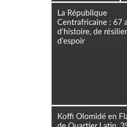
Sacré de
Jeûne et de
La République
Purification
Centrafricaine : 67 
d'histoire, de résilie
d'espoir
Koffi Olomidé en F
de Quartier Latin, 3