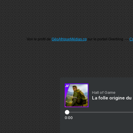
Voir le profil de
GéoAfriqueMédias.cg
sur le portail Overblog
Cr
Hall of Game
La folle origine du
0:00