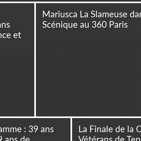
Mariusca La Slameuse da
ans
Scénique au 360 Paris
nce et
lamme : 39 ans
La Finale de la
9 ans de
Vétérans de Ten