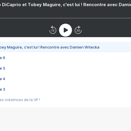
 DiCaprio et Tobey Maguire, c'est lui ! Rencontre avec Dam
bey Maguire, c'est lui ! Rencontre avec Damien Witecka
e 6
e 5
e 4
e 3
s créatrices de la VF !
e 2
e 1