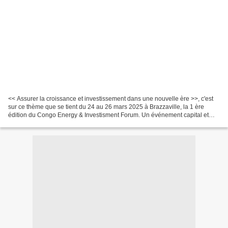
<< Assurer la croissance et investissement dans une nouvelle ère >>, c'est
sur ce thème que se tient du 24 au 26 mars 2025 à Brazzaville, la 1 ère
édition du Congo Energy & Investisment Forum. Un événement capital et
stratégique pour notre pays, le Congo...