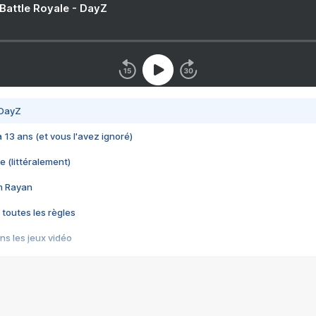
 Battle Royale - DayZ
 DayZ
 a 13 ans (et vous l'avez ignoré)
e (littéralement)
im Rayan
 toutes les règles
s les jeux vidéo
us choquant de Rockstar ? - Le scandale BULLY
e plus moche de Steam
du RÊVE tourne au CAUCHEMAR