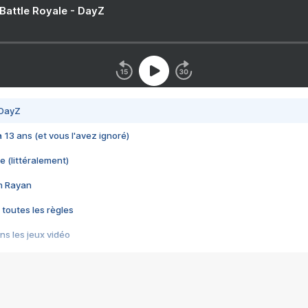
 Battle Royale - DayZ
 DayZ
 a 13 ans (et vous l'avez ignoré)
e (littéralement)
im Rayan
 toutes les règles
s les jeux vidéo
us choquant de Rockstar ? - Le scandale BULLY
e plus moche de Steam