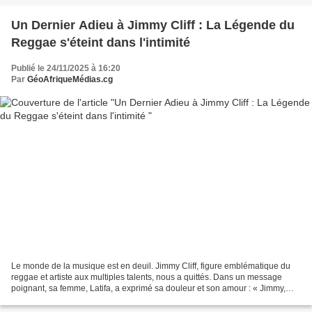
Un Dernier Adieu à Jimmy Cliff : La Légende du
Reggae s'éteint dans l'intimité
Publié le 24/11/2025 à 16:20
Par
GéoAfriqueMédias.cg
Le monde de la musique est en deuil. Jimmy Cliff, figure emblématique du
reggae et artiste aux multiples talents, nous a quittés. Dans un message
poignant, sa femme, Latifa, a exprimé sa douleur et son amour : « Jimmy,
mon chéri, repose en paix. Je suivrai...