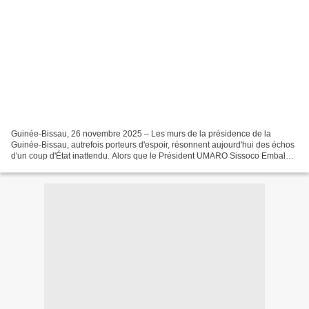
Guinée-Bissau, 26 novembre 2025 – Les murs de la présidence de la
Guinée-Bissau, autrefois porteurs d'espoir, résonnent aujourd'hui des échos
d'un coup d'État inattendu. Alors que le Président UMARO Sissoco Embalò
se réjouissait d'une victoire électorale...