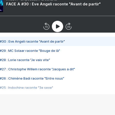
FACE A #30 : Eve Angeli raconte "Avant de partir"
#30 : Eve Angeli raconte "Avant de partir"
#29 : MC Solaar raconte "Bouge de là"
28 : Lorie raconte "Je vais vite"
#27 : Christophe Willem raconte "Jacques a dit"
#26 : Chimène Badi raconte "Entre nous"
#25 : Indochine raconte "3e sexe"
#24 : Zaho raconte "C'est chelou"
#23 : Patrick Bruel raconte "Au café des délices"