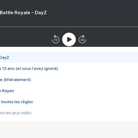
 Battle Royale - DayZ
 DayZ
 a 13 ans (et vous l'avez ignoré)
e (littéralement)
im Rayan
 toutes les règles
s les jeux vidéo
us choquant de Rockstar ? - Le scandale BULLY
e plus moche de Steam