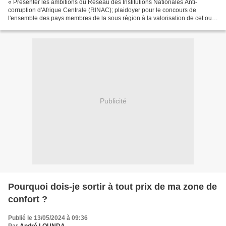
« Présenter les ambitions du Réseau des Institutions Nationales Anti-
corruption d'Afrique Centrale (RINAC); plaidoyer pour le concours de
l'ensemble des pays membres de la sous région à la valorisation de cet outil
porteur des ambitions de la CEEAC en...
Publicité
Pourquoi dois-je sortir à tout prix de ma zone de
confort ?
Publié le 13/05/2024 à 09:36
Par
André LOUNDA