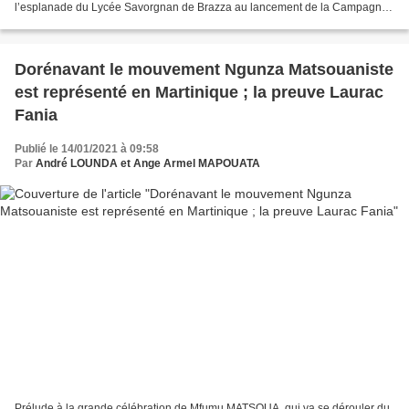
l’esplanade du Lycée Savorgnan de Brazza au lancement de la Campagne
d’Adhésion Massive des Femmes à l’OFC, couplée...
Dorénavant le mouvement Ngunza Matsouaniste
est représenté en Martinique ; la preuve Laurac
Fania
Publié le 14/01/2021 à 09:58
Par
André LOUNDA et Ange Armel MAPOUATA
Prélude à la grande célébration de Mfumu MATSOUA, qui va se dérouler du