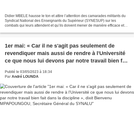
Didier MBELE hausse le ton et attire l’attention des camarades militants du
Syndicat National des Enseignants du Supérieur (SYNESUP) sur les
combats qui leurs attendent et qu’ils doivent mener de manière efficace et
pacifiste0. Parmi ces problèmes figurent...
1er mai: « Car il ne s'agit pas seulement de
revendiquer mais aussi de rendre à l'Université
ce que nous lui devons par notre travail bien fait
dans la discipline », dixit Bienvenu
Publié le 03/05/2023 à 18:34
MPAPOUNGOU, Secrétaire Général du SYNALU
Par
André LOUNDA