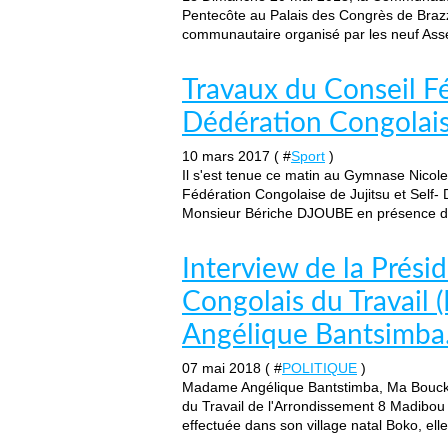
Pentecôte au Palais des Congrès de Brazz
communautaire organisé par les neuf Asse
Travaux du Conseil Fé
Dédération Congolaise
10 mars 2017 ( #
Sport
)
Il s'est tenue ce matin au Gymnase Nicole
Fédération Congolaise de Jujitsu et Self- 
Monsieur Bériche DJOUBE en présence du 
Interview de la Prési
Congolais du Travail
Angélique Bantsimba
07 mai 2018 ( #
POLITIQUE
)
Madame Angélique Bantstimba, Ma Bouck p
du Travail de l'Arrondissement 8 Madibou s
effectuée dans son village natal Boko, ell