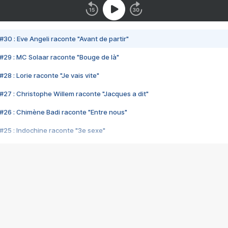
#30 : Eve Angeli raconte "Avant de partir"
#29 : MC Solaar raconte "Bouge de là"
28 : Lorie raconte "Je vais vite"
#27 : Christophe Willem raconte "Jacques a dit"
#26 : Chimène Badi raconte "Entre nous"
#25 : Indochine raconte "3e sexe"
#24 : Zaho raconte "C'est chelou"
#23 : Patrick Bruel raconte "Au café des délices"
#22 : Kyo raconte "Le chemin"
#21 : Nolwenn Leroy raconte "Cassé"
#20 : Patrick Hernandez raconte "Born to be alive"