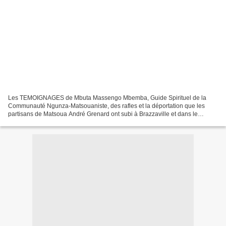
Les TEMOIGNAGES de Mbuta Massengo Mbemba, Guide Spirituel de la
Communauté Ngunza-Matsouaniste, des rafles et la déportation que les
partisans de Matsoua André Grenard ont subi à Brazzaville et dans le
département du Pool. « J'avais 7 ans quand mon père...