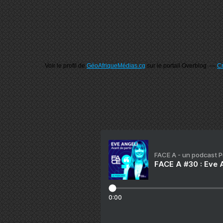
Voir le profil de
GéoAfriqueMédias.cg
sur le portail Overblog
Cr
FACE A - un podcast 
FACE A #30 : Eve A
0:00