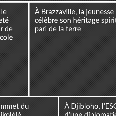
 le
À Brazzaville, la jeuness
eté
célèbre son héritage spiri
r de
pari de la terre
icole
sommet du
À Djibloho, l'ESG
ikolélé
d'une diplomatie