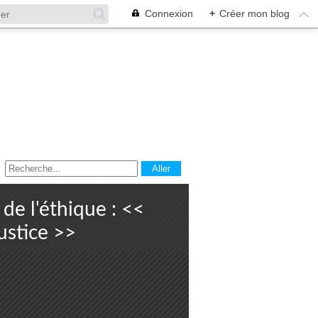
Connexion
+
Créer mon blog
de l'éthique : <<
ustice >>