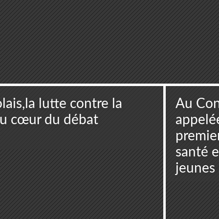
is,la lutte contre la
Au Cong
 au cœur du débat
appelée
premier
santé e
jeunes